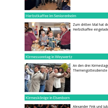
Herbstkaffee im Seniorenheim
Zum dritten Mal hat 
Herbstkaffee eingelad
Kirmessonntag in Weywertz
An den drei Kirmestag
Themengottesdienste s
Kirmeskönige in Elsenborn
Alexander Fink und Jul