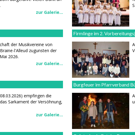
.
S
zur Galerie...
Firmlinge im 2. Vorbereitungs
chaft der Musikvereine von
A
raine-l'Alleud zugunsten der
V
Mai 2026.
zur Galerie...
Burgfeuer im Pfarrverband B
08.03.2026) empfingen die
A
das Sarkament der Versöhnung,
u
zur Galerie...