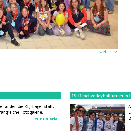
weiter >>
19. Beachvolleyballturnier in 
e fanden die KLJ-Lager statt.
A
mfangreiche Fotogalerie.
D
B
zur Galerie...
D