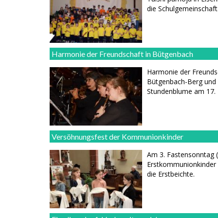
die Schulgemeinschaft
Harmonie der Freundschaft in Bütgenbach
Harmonie der Freunds
Bütgenbach-Berg und B
Stundenblume am 17. 
Versöhnungsfest der Kommunionkinder
Am 3. Fastensonntag (
Erstkommunionkinder 
die Erstbeichte.