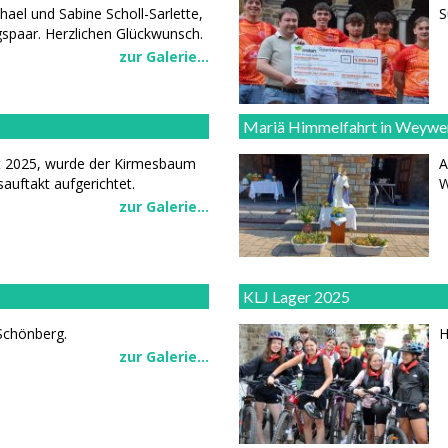
ael und Sabine Scholl-Sarlette,
S
spaar. Herzlichen Glückwunsch.
zur Galerie...
Mariä Himmelfahrt in Weywe
st 2025, wurde der Kirmesbaum
A
sauftakt aufgerichtet.
W
zur Galerie...
KLJ Lager 2025
Schönberg.
H
zur Galerie...