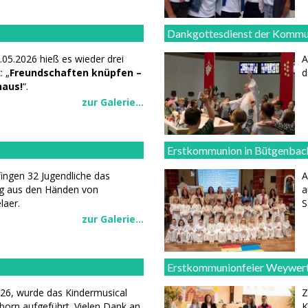
Dankgottesdienst der Kommu
.05.2026 hieß es wieder drei
A
: „
Freundschaften knüpfen –
d
naus!
“.
zur Galerie...
Erstkommunion in Bütgenbac
ingen 32 Jugendliche das
A
g aus den Händen von
a
laer.
S
zur Galerie...
Erstkommunionfeier Weywer
026, wurde das Kindermusical
Z
born aufgeführt. Vielen Dank an
K