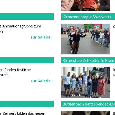
Kirmesmontag in Weywertz
die Animationsgruppe zum
Z
en.
zur Galerie...
Kirmesfeierlichkeiten in Else
en fanden festliche
R
tatt.
K
zur Galerie...
Bütgenbach lebt! spendet 4.0
ia Zeimers bilden das neuen
B