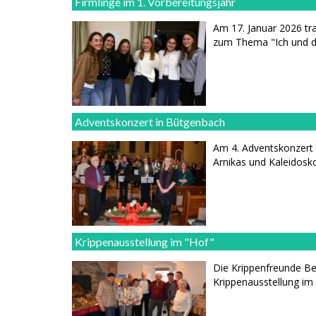
Firmlinge im 1. Vorbereitungsjahr
Am 17. Januar 2026 tra
zum Thema "Ich und di
Adventskonzert in Bütgenbach
Am 4. Adventskonzert
Arnikas und Kaleidosko
Krippenausstellung im "Hof"
Die Krippenfreunde Be
Krippenausstellung im