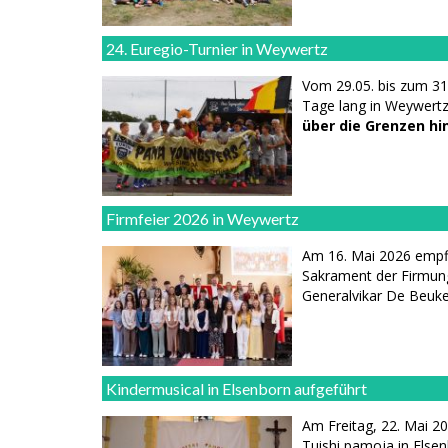
24. Euregio-Turnier in Weywertz
Vom 29.05. bis zum 31
Tage lang in Weywertz
über die Grenzen hi
Firmfeier 2026 in Weywertz
Am 16. Mai 2026 empf
Sakrament der Firmun
Generalvikar De Beuke
Kindermusical in Elsenborn aufgeführt
Am Freitag, 22. Mai 2
Tuishi pamoja in Elsen