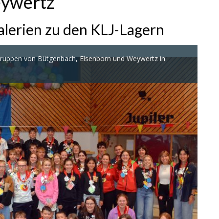
ywertz
lerien zu den KLJ-Lagern
r Gruppen von Bütgenbach, Elsenborn und Weywertz in