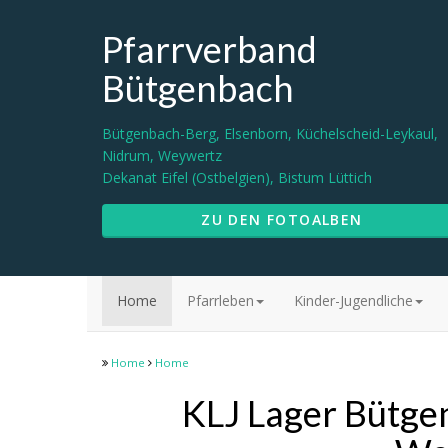
Pfarrverband
Bütgenbach
Bütgenbach-Berg, Elsenborn, Küchelscheid-Leykaul,
Nidrum, Weywertz
Dekanat Eifel (Ostbelgien), Bistum Lüttich
ZU DEN FOTOALBEN
Home
Pfarrleben
Kinder-Jugendliche
Home
Home
KLJ Lager Bütge