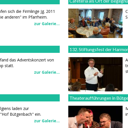
Cafeteria als Ort der Begegn
fen sich die Firmlinge Jg. 2011
C
e anderen" im Pfarrheim.
S
zur Galerie...
132. Stiftungsfest der Harmo
 fand das Adventskonzert von
A
p statt.
t
s
zur Galerie...
Theateraufführungen in Bütg
lgiens laden zur
M
 "Hof Bütgenbach" ein.
i
zur Galerie...