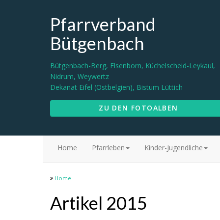
Pfarrverband
Bütgenbach
Bütgenbach-Berg, Elsenborn, Küchelscheid-Leykaul,
Nidrum, Weywertz
Dekanat Eifel (Ostbelgien), Bistum Lüttich
ZU DEN FOTOALBEN
Home
Pfarrleben
Kinder-Jugendliche
Home
Artikel 2015