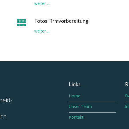
weiter ...
Fotos Firmvorbereitung
weiter ...
Links
R
Home
D
heid-
Unser Team
I
ich
Kontakt